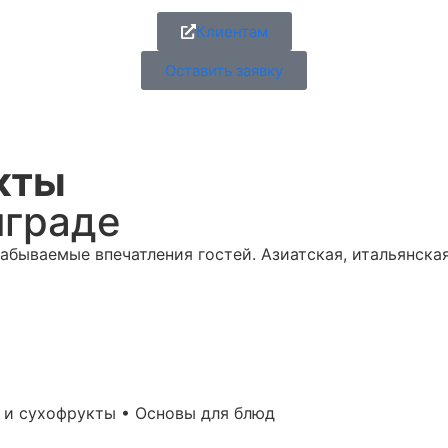
Клиентам
Оставить заявку
кты
нграде
абываемые впечатления гостей. Азиатская, итальянская
и и сухофрукты • Основы для блюд