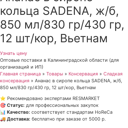
кольца SADENA, ж/б,
850 мл/830 гр/430 гр,
12 шт/кор, Вьетнам
Узнать цену
Оптовые поставки в Калининградской области (для
организаций и ИП)
Главная страница
»
Товары
»
Консервация
»
Сладкая
консервация
»
Ананас в сиропе кольца SADENA, ж/б,
850 мл/830 гр/430 гр, 12 шт/кор, Вьетнам
⭐
Рекомендовано экспертами RESMARKET
🎯
Статус
:
для профессиональных закупок
📊
Качество
:
соответствует стандартам HoReCa
🚚
Доставка
:
бесплатно при заказе от 5000 р.