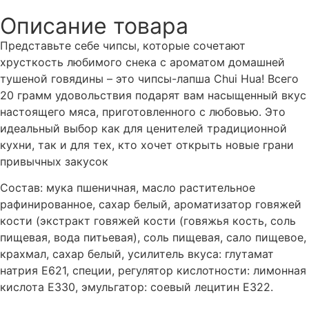
Описание товара
Представьте себе чипсы, которые сочетают
хрусткость любимого снека с ароматом домашней
тушеной говядины – это чипсы-лапша Chui Hua! Всего
20 грамм удовольствия подарят вам насыщенный вкус
настоящего мяса, приготовленного с любовью. Это
идеальный выбор как для ценителей традиционной
кухни, так и для тех, кто хочет открыть новые грани
привычных закусок
Cостав: мука пшеничная, масло растительное
рафинированное, сахар белый, ароматизатор говяжей
кости (экстракт говяжей кости (говяжья кость, соль
пищевая, вода питьевая), соль пищевая, сало пищевое,
крахмал, сахар белый, усилитель вкуса: глутамат
натрия Е621, специи, регулятор кислотности: лимонная
кислота Е330, эмульгатор: соевый лецитин Е322.