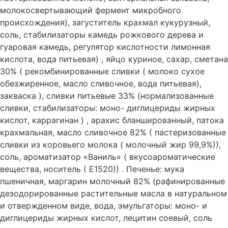
молокосвертывающий фермент микробного
происхождения), загуститель крахмал кукурузный,
соль, стабилизаторы камедь рожкового дерева и
гуаровая камедь, регулятор кислотности лимонная
кислота, вода питьевая) , яйцо куриное, сахар, сметана
30% ( рекомбинированные сливки ( молоко сухое
обезжиренное, масло сливочное, вода питьевая),
закваска ), сливки питьевые 33% (нормализованные
сливки, стабилизаторы: моно- диглицериды жирных
кислот, каррагинан ) , арахис бланшированный, патока
крахмальная, масло сливочное 82% ( пастеризованные
сливки из коровьего молока ( молочный жир 99,9%)),
соль, ароматизатор «Ваниль» ( вкусоароматические
вещества, носитель ( Е1520)) . Печенье: мука
пшеничная, маргарин молочный 82% (рафинированные
дезодорированные растительные масла в натуральном
и отвержденном виде, вода, эмульгаторы: моно- и
диглицериды жирных кислот, лецитин соевый, соль