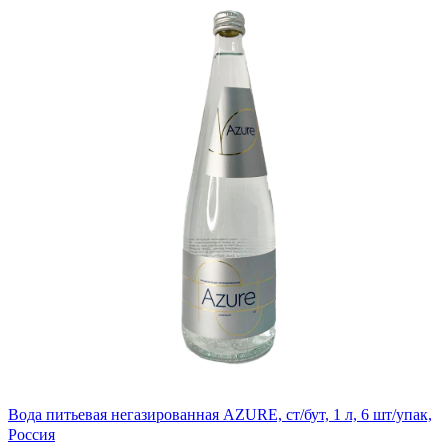
Вода питьевая негазированная AZURE, ст/бут, 1 л, 6 шт/упак,
Россия