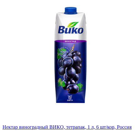
Нектар виноградный ВИКО, тетрапак, 1 л, 6 шт/кор, Россия