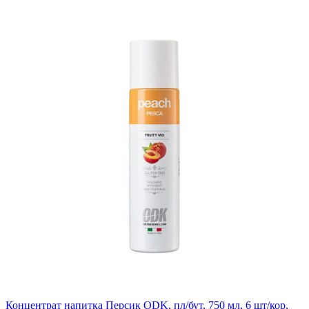
Концентрат напитка Персик ODK, пл/бут, 750 мл, 6 шт/кор,