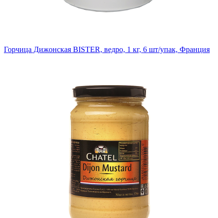
Горчица Дижонская BISTER, ведро, 1 кг, 6 шт/упак, Франция