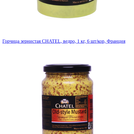
Горчица зернистая CHATEL, ведро, 1 кг, 6 шт/кор, Франция