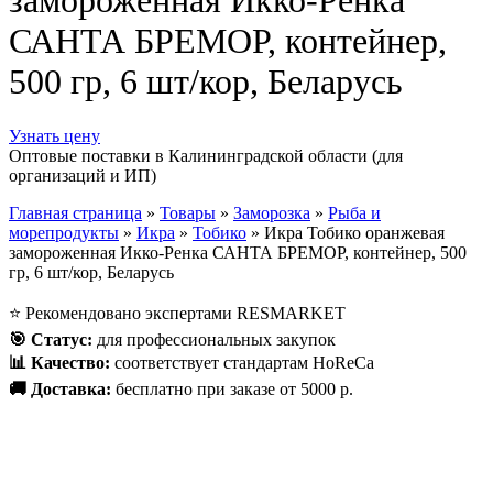
замороженная Икко-Ренка
САНТА БРЕМОР, контейнер,
500 гр, 6 шт/кор, Беларусь
Узнать цену
Оптовые поставки в Калининградской области (для
организаций и ИП)
Главная страница
»
Товары
»
Заморозка
»
Рыба и
морепродукты
»
Икра
»
Тобико
»
Икра Тобико оранжевая
замороженная Икко-Ренка САНТА БРЕМОР, контейнер, 500
гр, 6 шт/кор, Беларусь
⭐
Рекомендовано экспертами RESMARKET
🎯
Статус
:
для профессиональных закупок
📊
Качество
:
соответствует стандартам HoReCa
🚚
Доставка
:
бесплатно при заказе от 5000 р.