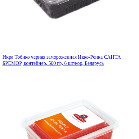
Икра Тобико черная замороженная Икко-Ренка САНТА
БРЕМОР, контейнер, 500 гр, 6 шт/кор, Беларусь