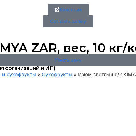
Клиентам
Оставить заявку
MYA ZAR, вес, 10 кг/
Узнать цену
я организаций и ИП)
и и сухофрукты
»
Сухофрукты
»
Изюм светлый б/к KIMYA