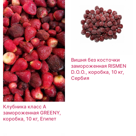
Вишня без косточки
замороженная RISMEN
D.O.O., коробка, 10 кг,
Сербия
Клубника класс А
замороженная GREENY,
коробка, 10 кг, Египет