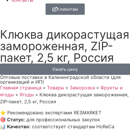
Контакты
Клиентам
Клюква дикорастущая
замороженная, ZIP-
пакет, 2,5 кг, Россия
Узнать цену
Оптовые поставки в Калининградской области (для
организаций и ИП)
Главная страница
»
Товары
»
Заморозка
»
Фрукты и
ягоды
»
Ягоды
»
Клюква дикорастущая замороженная,
ZIP-пакет, 2,5 кг, Россия
⭐
Рекомендовано экспертами RESMARKET
🎯
Статус
:
для профессиональных закупок
📊
Качество
:
соответствует стандартам HoReCa