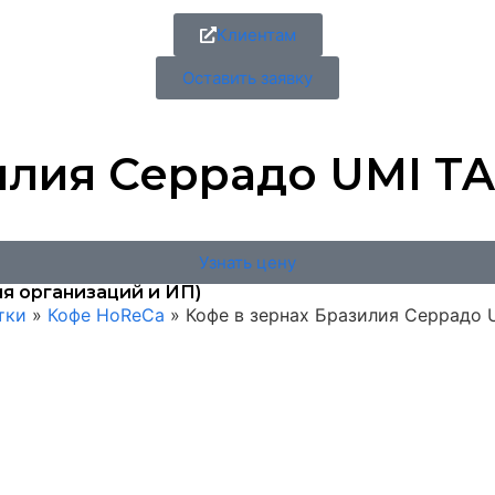
Клиентам
Оставить заявку
лия Серрадо UMI TAST
Узнать цену
я организаций и ИП)
тки
»
Кофе HoReCa
»
Кофе в зернах Бразилия Серрадо U