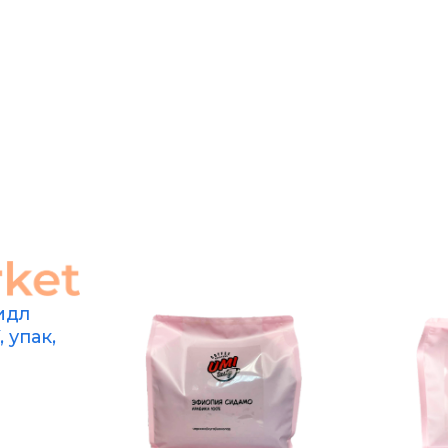
идл
 упак,