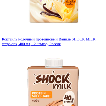
Коктейль молочный протеиновый Ваниль SHOCK MILK,
тетра-пак, 480 мл, 12 шт/кор, Россия