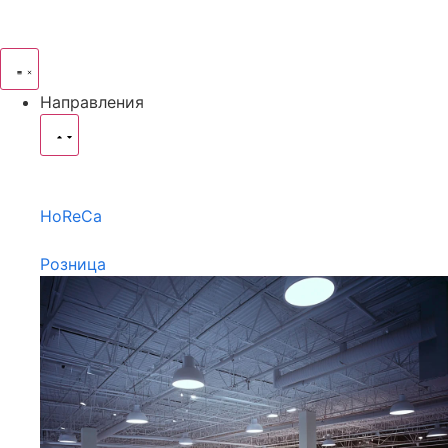
Направления
HoReCa
Розница