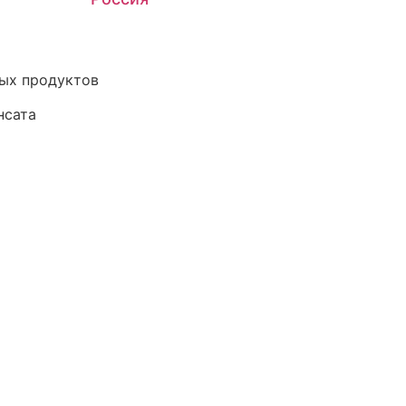
ных продуктов
нсата