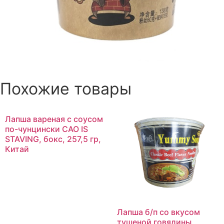
Похожие товары
Лапша вареная с соусом
по-чунцински CAO IS
STAVING, бокс, 257,5 гр,
Китай
Лапша б/п со вкусом
тушеной говядины