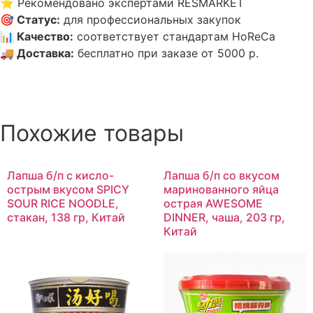
⭐
Рекомендовано экспертами RESMARKET
🎯
Статус
:
для профессиональных закупок
📊
Качество
:
соответствует стандартам HoReCa
🚚
Доставка
:
бесплатно при заказе от 5000 р.
Похожие товары
Лапша б/п с кисло-
Лапша б/п со вкусом
острым вкусом SPICY
маринованного яйца
SOUR RICE NOODLE,
острая AWESOME
стакан, 138 гр, Китай
DINNER, чаша, 203 гр,
Китай