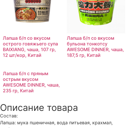
Лапша б/п со вкусом
Лапша б/п со вкусом
острого говяжьего супа
бульона тонкотсу
BAIXIANG, чаша, 107 гр,
AWESOME DINNER, чаша,
12 шт/кор, Китай
187,5 гр, Китай
Лапша б/п с пряным
острым вкусом
AWESOME DINNER, чаша,
235 гр, Китай
Описание товара
Cостав:
Лапша: мука пшеничная, вода питьевая, крахмал,