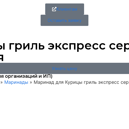
Клиентам
Оставить заявку
 гриль экспресс се
я
Узнать цену
я организаций и ИП)
»
Маринады
»
Маринад для Курицы гриль экспресс сери