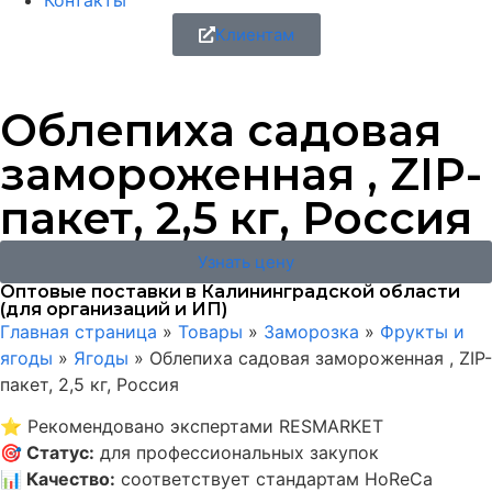
Контакты
Клиентам
Облепиха садовая
замороженная , ZIP-
пакет, 2,5 кг, Россия
Узнать цену
Оптовые поставки в Калининградской области
(для организаций и ИП)
Главная страница
»
Товары
»
Заморозка
»
Фрукты и
ягоды
»
Ягоды
»
Облепиха садовая замороженная , ZIP-
пакет, 2,5 кг, Россия
⭐
Рекомендовано экспертами RESMARKET
🎯
Статус
:
для профессиональных закупок
📊
Качество
:
соответствует стандартам HoReCa