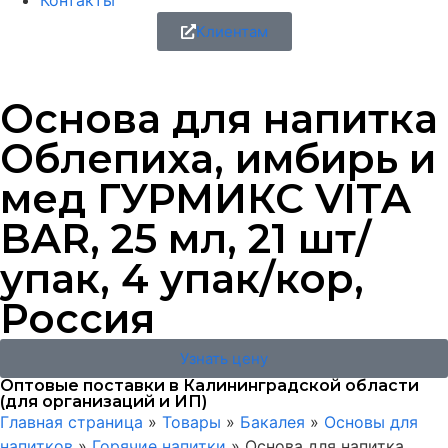
Контакты
Клиентам
Основа для напитка
Облепиха, имбирь и
мед ГУРМИКС VITA
BAR, 25 мл, 21 шт/
упак, 4 упак/кор,
Россия
Узнать цену
Оптовые поставки в Калининградской области
(для организаций и ИП)
Главная страница
»
Товары
»
Бакалея
»
Основы для
напитков
»
Горячие напитки
»
Основа для напитка