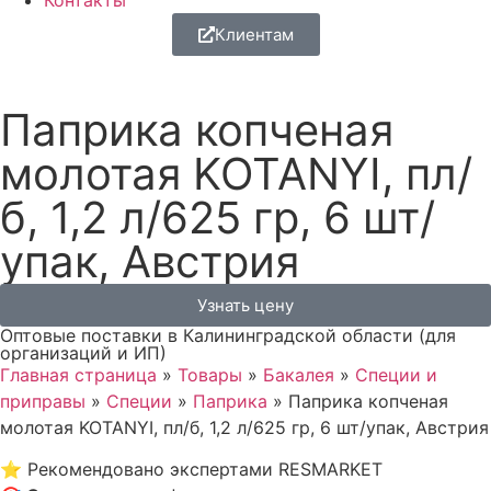
Контакты
Клиентам
Паприка копченая
молотая KOTANYI, пл/
б, 1,2 л/625 гр, 6 шт/
упак, Австрия
Узнать цену
Оптовые поставки в Калининградской области (для
организаций и ИП)
Главная страница
»
Товары
»
Бакалея
»
Специи и
приправы
»
Специи
»
Паприка
»
Паприка копченая
молотая KOTANYI, пл/б, 1,2 л/625 гр, 6 шт/упак, Австрия
⭐
Рекомендовано экспертами RESMARKET