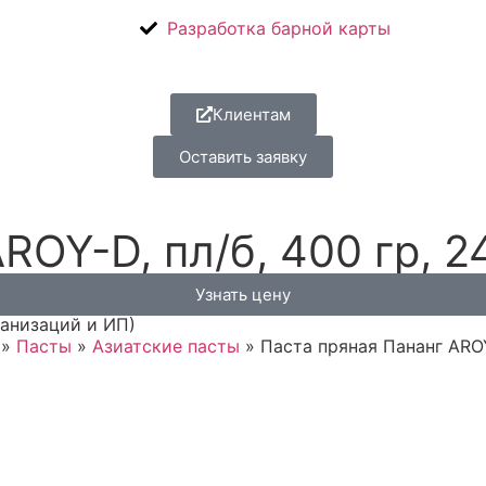
Разработка барной карты
Клиентам
Оставить заявку
ROY-D, пл/б, 400 гр, 2
Узнать цену
ганизаций и ИП)
»
Пасты
»
Азиатские пасты
»
Паста пряная Пананг AROY