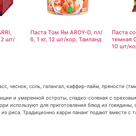
RRI,
Паста Том Ям AROY-D, пл/
Паста со
12 шт/
б, 1 кг, 12 шт/кор, Таиланд
темная G
10 шт/ко
сс, чеснок, соль, галангал, каффир-лайм, пряности (тм
енции и умеренной остроты, сладко-соленая с ореховым
арри используют для приготовления блюд из говядины, 
 из риса. Традиционно карри пананг подают вместе с 