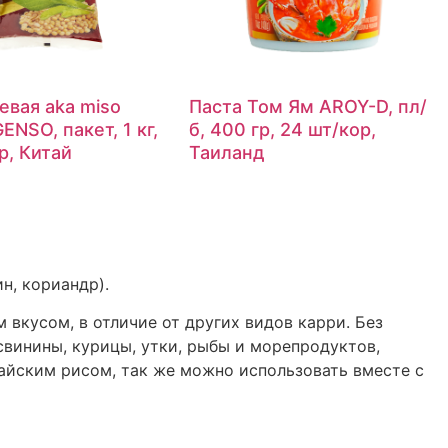
евая aka miso
Паста Том Ям AROY-D, пл/
ENSO, пакет, 1 кг,
б, 400 гр, 24 шт/кор,
р, Китай
Таиланд
ин, кориандр).
 вкусом, в отличие от других видов карри. Без
свинины, курицы, утки, рыбы и морепродуктов,
тайским рисом, так же можно использовать вместе с