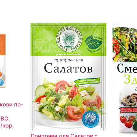
кови по-
ВО,
т/кор,
Приправа для Салатов с