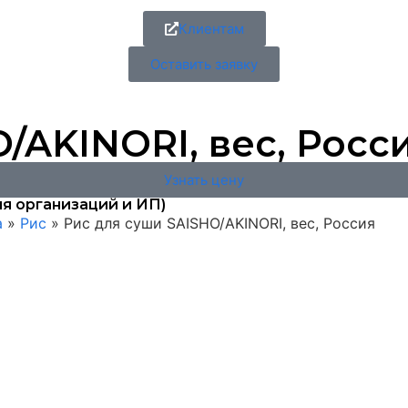
Клиентам
Оставить заявку
/AKINORI, вес, Росс
Узнать цену
я организаций и ИП)
а
»
Рис
»
Рис для суши SAISHO/AKINORI, вес, Россия