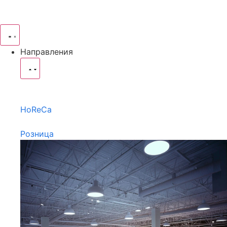
Направления
HoReCa
Розница