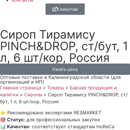
Контакты
Клиентам
Сироп Тирамису
PINCH&DROP, ст/бут, 1
л, 6 шт/кор, Россия
Узнать цену
Оптовые поставки в Калининградской области (для
организаций и ИП)
Главная страница
»
Товары
»
Барная продукция и
напитки
»
Сиропы
»
Сироп Тирамису PINCH&DROP, ст/
бут, 1 л, 6 шт/кор, Россия
⭐
Рекомендовано экспертами RESMARKET
🎯
Статус
:
для профессиональных закупок
📊
Качество
:
соответствует стандартам HoReCa