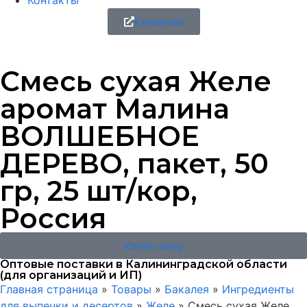
Контакты
Клиентам
Смесь сухая Желе
аромат Малина
ВОЛШЕБНОЕ
ДЕРЕВО, пакет, 50
гр, 25 шт/кор,
Россия
Узнать цену
Оптовые поставки в Калининградской области
(для организаций и ИП)
Главная страница
»
Товары
»
Бакалея
»
Ингредиенты
для выпечки и десертов
»
Желе
»
Смесь сухая Желе