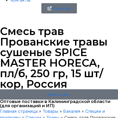
Контакты
Клиентам
Смесь трав
Прованские травы
сушеные SPICE
MASTER HORECA,
пл/б, 250 гр, 15 шт/
кор, Россия
Узнать цену
Оптовые поставки в Калининградской области
(для организаций и ИП)
Главная страница
»
Товары
»
Бакалея
»
Специи и
приправы
»
Специи
»
Травы
»
Смесь трав Прованские