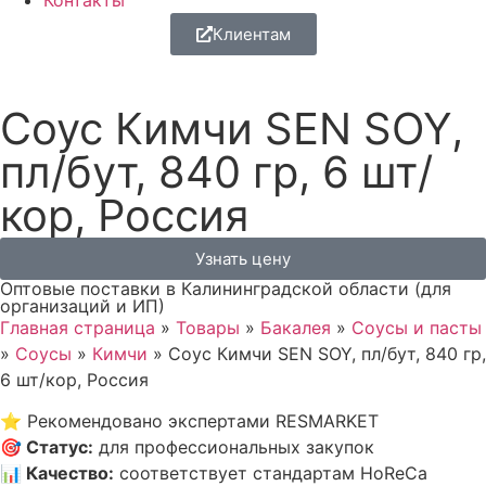
Контакты
Клиентам
Соус Кимчи SEN SOY,
пл/бут, 840 гр, 6 шт/
кор, Россия
Узнать цену
Оптовые поставки в Калининградской области (для
организаций и ИП)
Главная страница
»
Товары
»
Бакалея
»
Соусы и пасты
»
Соусы
»
Кимчи
»
Соус Кимчи SEN SOY, пл/бут, 840 гр,
6 шт/кор, Россия
⭐
Рекомендовано экспертами RESMARKET
🎯
Статус
:
для профессиональных закупок
📊
Качество
:
соответствует стандартам HoReCa