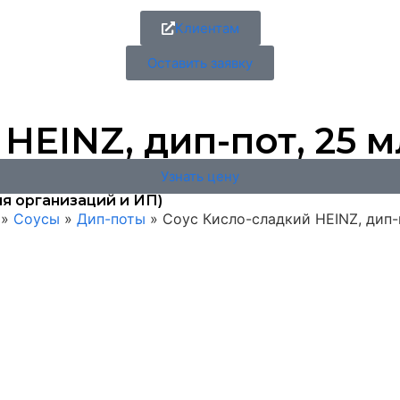
Клиентам
Оставить заявку
EINZ, дип-пот, 25 мл
Узнать цену
я организаций и ИП)
»
Соусы
»
Дип-поты
»
Соус Кисло-сладкий HEINZ, дип-п