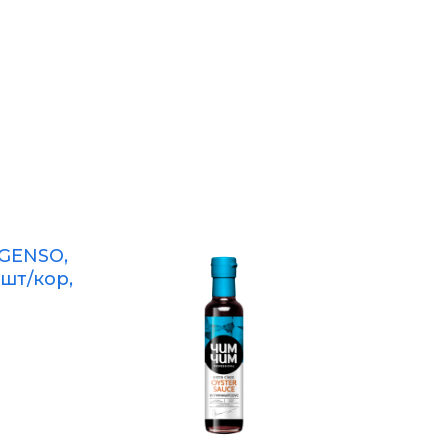
 GENSO,
 шт/кор,