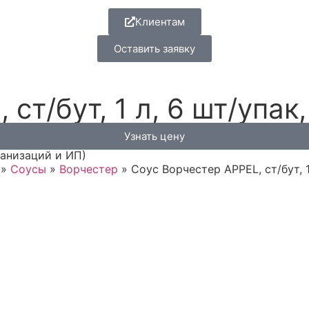
Клиентам
Оставить заявку
ст/бут, 1 л, 6 шт/упак
Узнать цену
ганизаций и ИП)
»
Соусы
»
Ворчестер
»
Соус Ворчестер APPEL, ст/бут, 1