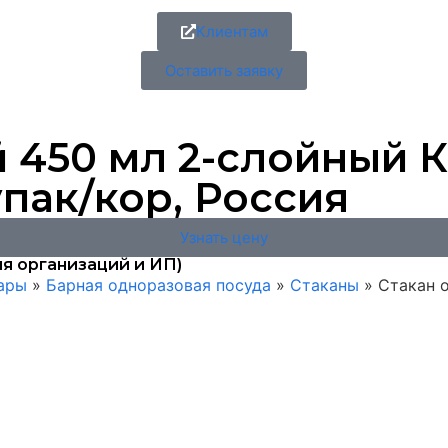
Клиентам
Оставить заявку
 450 мл 2-слойный 
 упак/кор, Россия
Узнать цену
я организаций и ИП)
вары
»
Барная одноразовая посуда
»
Стаканы
»
Стакан 