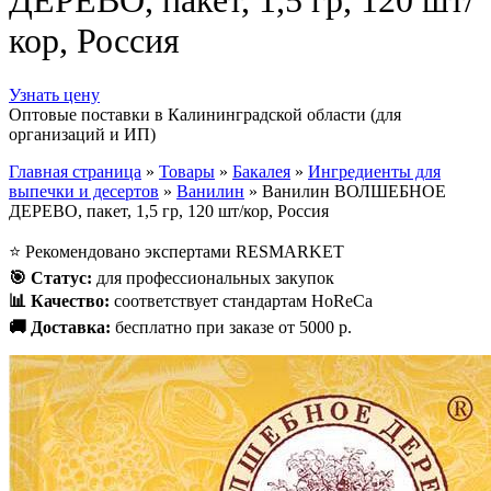
ДЕРЕВО, пакет, 1,5 гр, 120 шт/
кор, Россия
Узнать цену
Оптовые поставки в Калининградской области (для
организаций и ИП)
Главная страница
»
Товары
»
Бакалея
»
Ингредиенты для
выпечки и десертов
»
Ванилин
»
Ванилин ВОЛШЕБНОЕ
ДЕРЕВО, пакет, 1,5 гр, 120 шт/кор, Россия
⭐
Рекомендовано экспертами RESMARKET
🎯
Статус
:
для профессиональных закупок
📊
Качество
:
соответствует стандартам HoReCa
🚚
Доставка
:
бесплатно при заказе от 5000 р.