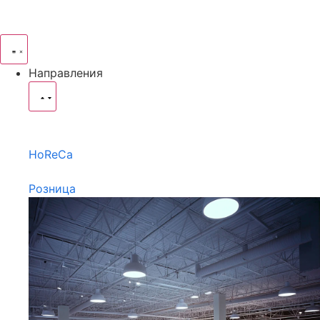
Направления
HoReCa
Розница