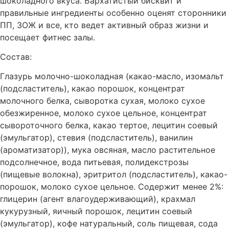
шоколадного вкуса. Бархатистый бисквит и
правильные ингредиенты особенно оценят сторонники
ПП, ЗОЖ и все, кто ведет активный образ жизни и
посещает фитнес залы.
Состав:
Глазурь молочно-шоколадная (какао-масло, изомальт
(подсластитель), какао порошок, концентрат
молочного белка, сыворотка сухая, молоко сухое
обезжиренное, молоко сухое цельное, концентрат
сывороточного белка, какао тертое, лецитин соевый
(эмульгатор), стевия (подсластитель), ванилин
(ароматизатор)), мука овсяная, масло растительное
подсолнечное, вода питьевая, полидекстрозы
(пищевые волокна), эритритол (подсластитель), какао-
порошок, молоко сухое цельное. Содержит менее 2%:
глицерин (агент влагоудерживающий), крахмал
кукурузный, яичный порошок, лецитин соевый
(эмульгатор), кофе натуральный, соль пищевая, сода