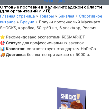
Узнать цену
Оптовые поставки в Калининградской области
(для организаций и ИП)
Главная страница
»
Товары
»
Бакалея
»
Спортивное
питание
»
Брауни
»
Брауни протеиновый Маккиато
SHOCKS, коробка, 50 гр*9 шт, 6 упак/кор, Россия
⭐
Рекомендовано экспертами RESMARKET
🎯
Статус
:
для профессиональных закупок
📊
Качество
:
соответствует стандартам HoReCa
🚚
Доставка
:
бесплатно при заказе от 5000 р.