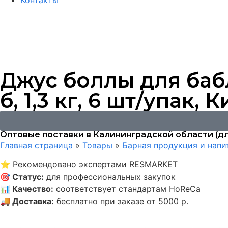
Контакты
Джус боллы для баб
б, 1,3 кг, 6 шт/упак, 
Оптовые поставки в Калининградской области (дл
Главная страница
»
Товары
»
Барная продукция и напи
⭐
Рекомендовано экспертами RESMARKET
🎯
Статус
:
для профессиональных закупок
📊
Качество
:
соответствует стандартам HoReCa
🚚
Доставка
:
бесплатно при заказе от 5000 р.