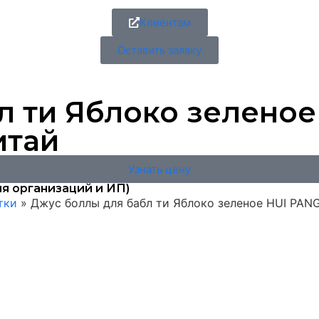
Клиентам
Оставить заявку
л ти Яблоко зеленое
Китай
Узнать цену
я организаций и ИП)
тки
»
Джус боллы для бабл ти Яблоко зеленое HUI PANG P