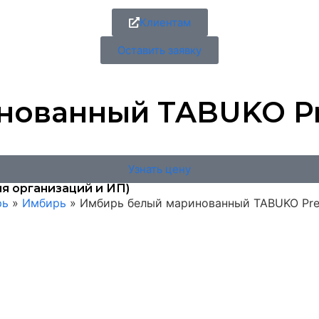
Клиентам
Оставить заявку
ованный TABUKO Prem
Узнать цену
я организаций и ИП)
рь
»
Имбирь
»
Имбирь белый маринованный TABUKO Premiu