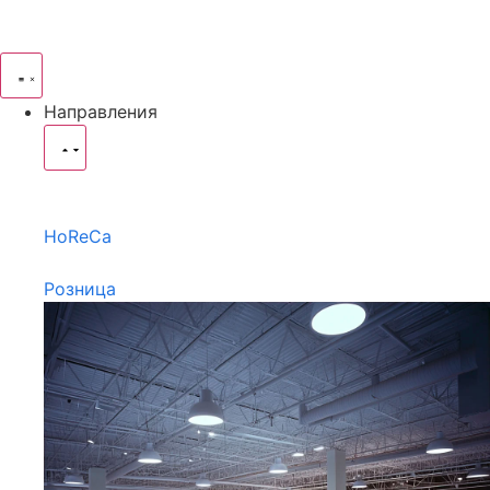
Направления
HoReCa
Розница