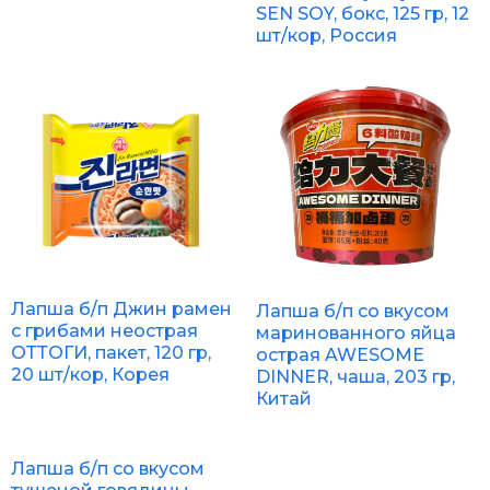
SEN SOY, бокс, 125 гр, 12
шт/кор, Россия
Лапша б/п Джин рамен
Лапша б/п со вкусом
с грибами неострая
маринованного яйца
ОТТОГИ, пакет, 120 гр,
острая AWESOME
20 шт/кор, Корея
DINNER, чаша, 203 гр,
Китай
Лапша б/п со вкусом