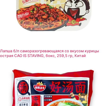
Лапша б/п саморазогревающаяся со вкусом курицы
острая CAO IS STAVING, бокс, 259,5 гр, Китай