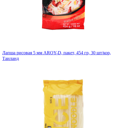
Лапша рисовая 5 мм AROY-D, пакет, 454 гр, 30 шт/кор,
Таиланд