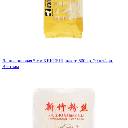
Лапша рисовая 5 мм KEKESHI, пакет, 500 гр, 20 шт/кор,
Вьетнам