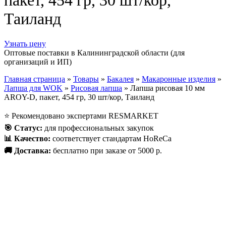
пакет, 454 гр, 30 шт/кор,
Таиланд
Узнать цену
Оптовые поставки в Калининградской области (для
организаций и ИП)
Главная страница
»
Товары
»
Бакалея
»
Макаронные изделия
»
Лапша для WOK
»
Рисовая лапша
»
Лапша рисовая 10 мм
AROY-D, пакет, 454 гр, 30 шт/кор, Таиланд
⭐
Рекомендовано экспертами RESMARKET
🎯
Статус
:
для профессиональных закупок
📊
Качество
:
соответствует стандартам HoReCa
🚚
Доставка
:
бесплатно при заказе от 5000 р.