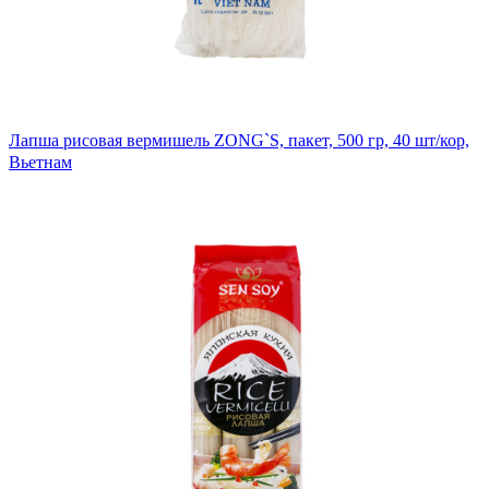
Лапша рисовая вермишель ZONG`S, пакет, 500 гр, 40 шт/кор,
Вьетнам