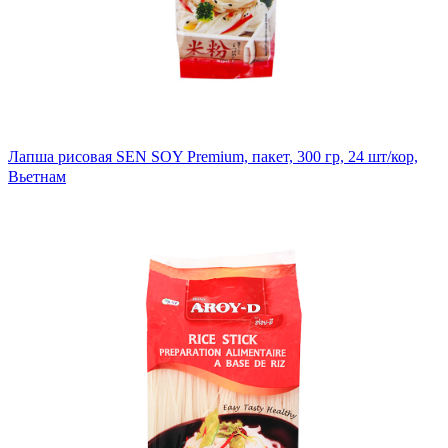
Лапша рисовая SEN SOY Premium, пакет, 300 гр, 24 шт/кор,
Вьетнам