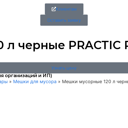
Клиентам
Оставить заявку
л черные PRACTIC Pr
Узнать цену
я организаций и ИП)
вары
»
Мешки для мусора
»
Мешки мусорные 120 л черные