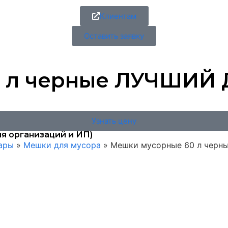
Клиентам
Оставить заявку
 л черные ЛУЧШИЙ Д
Узнать цену
я организаций и ИП)
вары
»
Мешки для мусора
»
Мешки мусорные 60 л черны