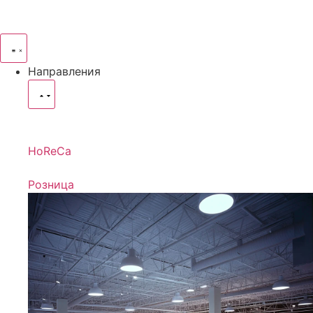
Направления
HoReCa
Розница