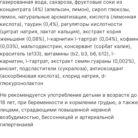
газированная вода, сахароза, фруктовые соки из
концентрата (4%) (апельсин, лимон), сироп глюкозы,
лимон, натуральные ароматизации, кислота (лимонная
кислота), таурин (0,4%), регуляторы кислотности
(цитрат натрия, лактат кальция), экстракт корня
женьшеня (0,08%), l-карнитин l-тартрат (0,04%), кофеин
(0,03%), мальтодекстрин, консервант (сорбат калия),
краситель (e133), витамины (b2, b3, b6, b12), l-
карнитин, l-тартрат, экстракт семян гуараны (0,002%),
инозит, подсластители (сукралоза), антиоксидант
(аскорбиновая кислота), хлорид натрия, d-
глюкуронолактон
Не рекомендуется употребление детьми в возрасте до
18 лет, при беременности и кормлении грудью, а также
лицами, страдающими повышенной нервной
возбудимостью, бессонницей и артериальной
гипертензией