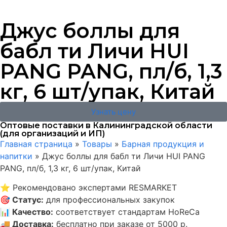
Джус боллы для
бабл ти Личи HUI
PANG PANG, пл/б, 1,3
кг, 6 шт/упак, Китай
Узнать цену
Оптовые поставки в Калининградской области
(для организаций и ИП)
Главная страница
»
Товары
»
Барная продукция и
напитки
»
Джус боллы для бабл ти Личи HUI PANG
PANG, пл/б, 1,3 кг, 6 шт/упак, Китай
⭐
Рекомендовано экспертами RESMARKET
🎯
Статус
:
для профессиональных закупок
📊
Качество
:
соответствует стандартам HoReCa
🚚
Доставка
:
бесплатно при заказе от 5000 р.