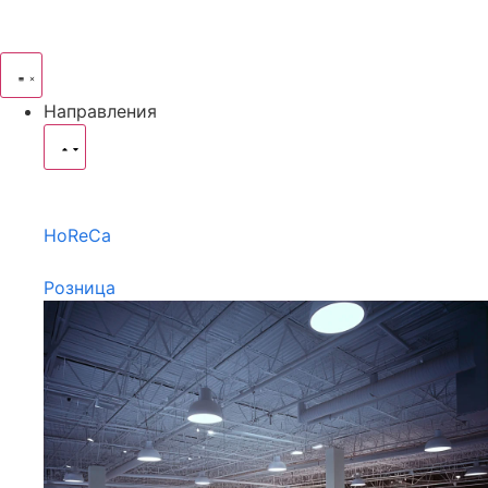
Направления
HoReCa
Розница