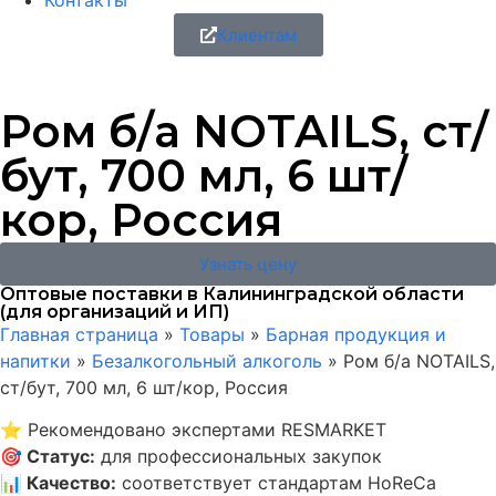
Контакты
Клиентам
Ром б/а NOTAILS, ст/
бут, 700 мл, 6 шт/
кор, Россия
Узнать цену
Оптовые поставки в Калининградской области
(для организаций и ИП)
Главная страница
»
Товары
»
Барная продукция и
напитки
»
Безалкогольный алкоголь
»
Ром б/а NOTAILS,
ст/бут, 700 мл, 6 шт/кор, Россия
⭐
Рекомендовано экспертами RESMARKET
🎯
Статус
:
для профессиональных закупок
📊
Качество
:
соответствует стандартам HoReCa