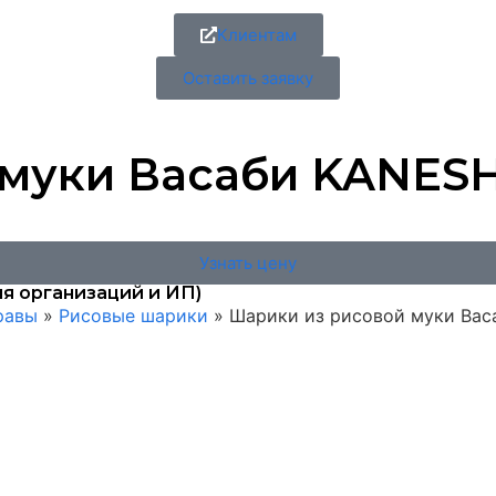
Клиентам
Оставить заявку
уки Васаби KANESHIRO
Узнать цену
я организаций и ИП)
равы
»
Рисовые шарики
»
Шарики из рисовой муки Васаб