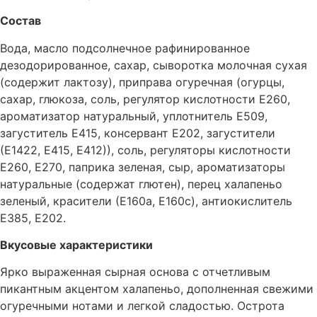
Состав
Вода, масло подсолнечное рафинированное
дезодорированное, сахар, сыворотка молочная сухая
(содержит лактозу), приправа огуречная (огурцы,
сахар, глюкоза, соль, регулятор кислотности Е260,
ароматизатор натуральный, уплотнитель Е509,
загуститель Е415, консервант Е202, загустители
(Е1422, Е415, Е412)), соль, регуляторы кислотности
Е260, Е270, паприка зеленая, сыр, ароматизаторы
натуральные (содержат глютен), перец халапеньо
зеленый, красители (Е160а, Е160с), антиокислитель
Е385, Е202.
Вкусовые характеристики
Ярко выраженная сырная основа с отчетливым
пикантным акцентом халапеньо, дополненная свежими
огуречными нотами и легкой сладостью. Острота