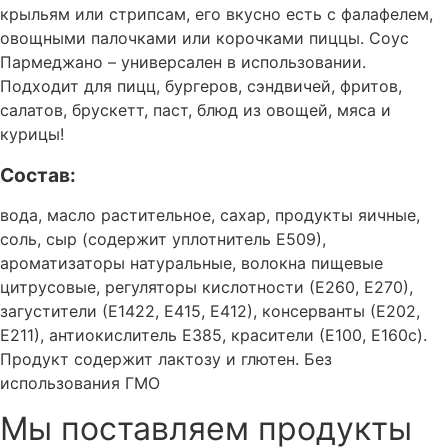
крыльям или стрипсам, его вкусно есть с фалафелем,
овощными палочками или корочками пиццы. Соус
Пармеджано – универсален в использовании.
Подходит для пицц, бургеров, сэндвичей, фритов,
салатов, брускетт, паст, блюд из овощей, мяса и
курицы!
Состав:
вода, масло растительное, сахар, продукты яичные,
соль, сыр (содержит уплотнитель Е509),
ароматизаторы натуральные, волокна пищевые
цитрусовые, регуляторы кислотности (Е260, Е270),
загустители (Е1422, Е415, Е412), консерванты (Е202,
Е211), антиокислитель Е385, красители (Е100, Е160с).
Продукт содержит лактозу и глютен. Без
использования ГМО
Мы поставляем продукты