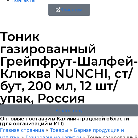
Контакты
Клиентам
Тоник
газированный
Грейпфрут-Шалфей-
Клюква NUNCHI, ст/
бут, 200 мл, 12 шт/
упак, Россия
Узнать цену
Оптовые поставки в Калининградской области
(для организаций и ИП)
Главная страница
»
Товары
»
Барная продукция и
напитки
»
Газированные напитки
»
Тоник газированный