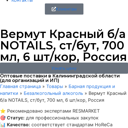
Контакты
Клиентам
Вермут Красный б/а
NOTAILS, ст/бут, 700
мл, 6 шт/кор, Россия
Узнать цену
Оптовые поставки в Калининградской области
(для организаций и ИП)
Главная страница
»
Товары
»
Барная продукция и
напитки
»
Безалкогольный алкоголь
»
Вермут Красный
б/а NOTAILS, ст/бут, 700 мл, 6 шт/кор, Россия
⭐
Рекомендовано экспертами RESMARKET
🎯
Статус
:
для профессиональных закупок
📊
Качество
:
соответствует стандартам HoReCa