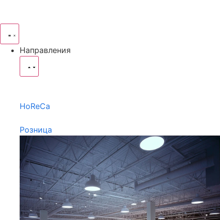
Направления
HoReCa
Розница